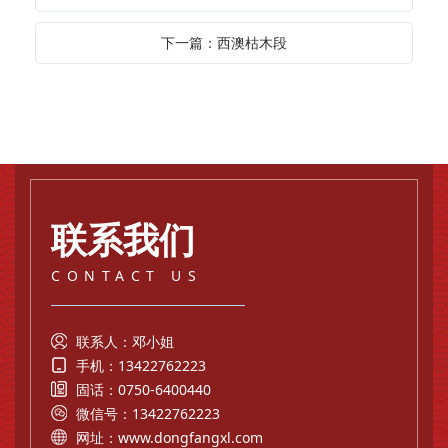
下一篇：西澳枯木段
联系我们
CONTACT US
联系人：邓小姐
手机：13422762223
固话：0750-6400440
微信号：13422762223
网址：
www.dongfangxl.com