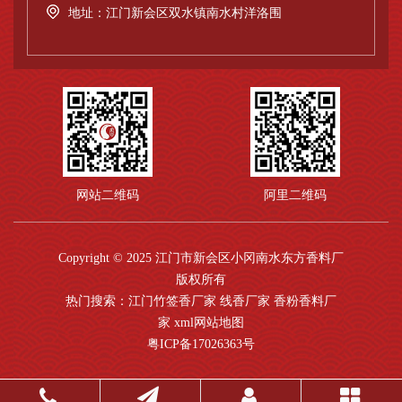
地址：江门新会区双水镇南水村洋洛围
网站二维码
阿里二维码
Copyright © 2025 江门市新会区小冈南水东方香料厂
版权所有
热门搜索：
江门竹签香厂家
线香厂家 香粉香料厂
家
xml网站地图
粤ICP备17026363号