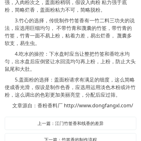
强，入肉粉次之，盖面粉稍弱，假设入肉粉 粘力强于底
粉，简略烂香，盖面粉粘力不可，简略脱粉。
3.竹心的选择，传统制作竹签香有一竹二料三功夫的说
法，应选用巨细均匀， 不带竹青和蔑囊的竹签，带竹青的
竹签，竹青一面不易上粉，粘着力差，易出烂香， 蔑囊多
软支，易生虫。
4.吃水的操控：下水盘时应当让整把竹签和香吃水均
匀，出水盘后应倒竖让水回流均匀再上粉，上粉，防止大头
鼠尾和大肚。
5.盖面粉的选择：盖面粉请求有满足的细度，这么简略
使成香光滑，假设是制作色香，应选用运用淡色木粉或许竹
粉，这么调出的色彩更加美丽亮堂，分配后应过筛。
文章源自：香粉香料厂
http://www.dongfangxl.com/
上一篇：江门竹签香和线香的差异
下一篇：竹签香的制作流程